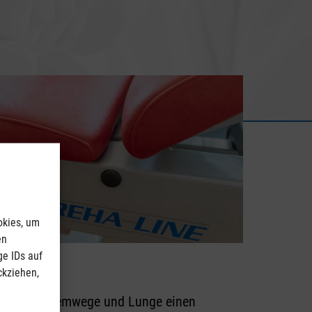
okies, um
en
ge IDs auf
ckziehen,
nen Ihre Atemwege und Lunge einen