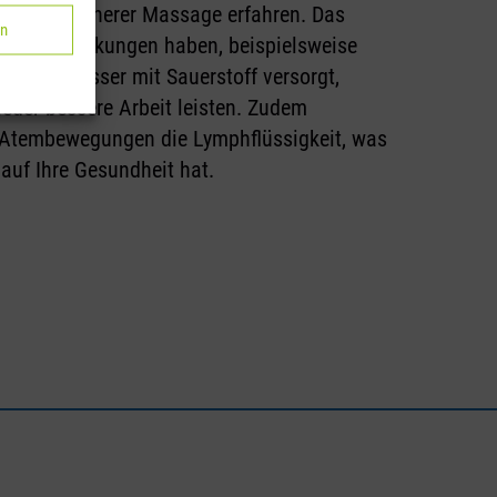
hzeitiger innerer Massage erfahren. Das
en
swerte Wirkungen haben, beispielsweise
dadurch besser mit Sauerstoff versorgt,
eder bessere Arbeit leisten. Zudem
e Atembewegungen die Lymphflüssigkeit, was
 auf Ihre Gesundheit hat.