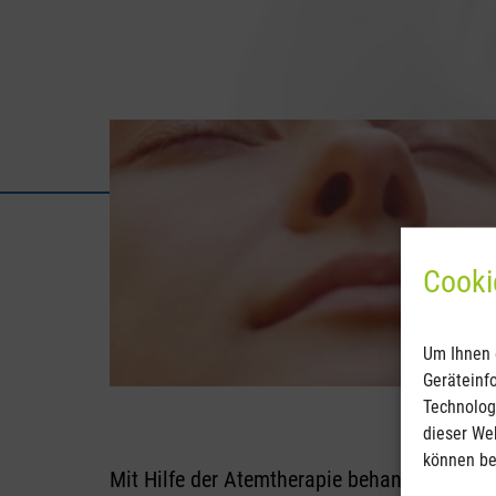
Cooki
Um Ihnen 
Geräteinf
Technolog
dieser We
können be
Mit Hilfe der Atemtherapie behandeln wir h