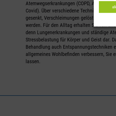
Atemwegserkrankungen (COPD, Asthma, chro
al
Covid). Über verschiedene Techniken kann 
gesenkt, Verschleimungen gelöst und Leistu
werden. Für den Alltag erhalten Sie von uns
denn Lungenerkrankungen und ständige Ate
Stressbelastung für Körper und Geist dar. Da
Behandlung auch Entspannungstechniken ein
allgemeines Wohlbefinden verbessern, Sie 
lassen.