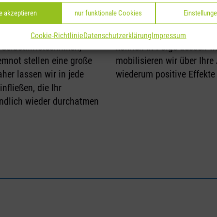
nische Bronchitis, Post-
Sauerstoff-Flash bei gleic
le akzeptieren
nur funktionale Cookies
Einstellung
eine erhöhte Atemfrequenz
kann zahlreiche wünschen
ngsfähigkeit verbessert
werden Ihre Körperzellen 
Cookie-Richtlinie
Datenschutzerklärung
Impressum
 Selbsthilfetechniken,
können in Folge dessen wi
mnot stellen eine große
mobilisieren wir über Ihr
her lassen wir in jede
wiederum positive Effekte
fließen, die Ihr
endlich wieder durchatmen