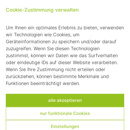
und Sehnen, seinen Knochen und Gelenken; wir sorgen auch für die
Beibehaltung, Stärkung oder Wiederherstellung Ihrer seelischen und
Cookie-Zustimmung verwalten
mentalen Balance.
Um Ihnen ein optimales Erlebnis zu bieten, verwenden
Um akute Verletzungen kümmern wir von
ReAktiv Tegernsee
uns
dabei ebeso sorgfältig, wie um chronische Leiden. Natürlich
wir Technologien wie Cookies, um
behandeln wir jeden Patienten individuell angepasst und im Rahmen
Geräteinformationen zu speichern und/oder darauf
der anatomischen, physiologischen und kognitiven Möglichkeiten.
zuzugreifen. Wenn Sie diesen Technologien
Dabei fördern wir die natürlichen, physiologischen Reaktionen Ihres
zustimmst, können wir Daten wie das Surfverhalten
Organismus. Neben der klassischen Krankengymnastik wenden wir
verschiedene Methoden aus den Bereichen Manueller Therapie und
oder eindeutige IDs auf dieser Website verarbeiten.
Gerätetherapie sowie verschiedener sensorischer Therapien,
Wenn Sie Ihre Zustimmung nicht erteilen oder
Atemtherapien und kinesiologischer Praktiken an.
zurückziehen, können bestimmte Merkmale und
Am besten
rufen Sie uns einfach an
oder kommen für ein erstes
Funktionen beeinträchtigt werden.
Gespräch vorbei. Wir beraten Sie gern.
alle akzeptieren
nur funktionale Cookies
Einstellungen