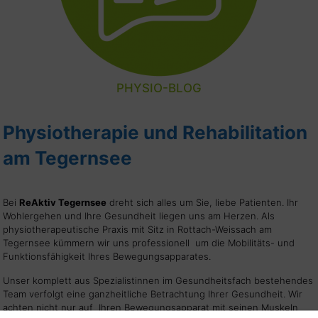
PHYSIO-BLOG
Physiotherapie und Rehabilitation
am Tegernsee
Bei
ReAktiv Tegernsee
dreht sich alles um Sie, liebe Patienten. Ihr
Wohlergehen und Ihre Gesundheit liegen uns am Herzen. Als
physiotherapeutische Praxis mit Sitz in Rottach-Weissach am
Tegernsee kümmern wir uns professionell um die Mobilitäts- und
Funktionsfähigkeit Ihres Bewegungsapparates.
Unser komplett aus Spezialistinnen im Gesundheitsfach bestehendes
Team verfolgt eine ganzheitliche Betrachtung Ihrer Gesundheit. Wir
achten nicht nur auf Ihren Bewegungsapparat mit seinen Muskeln